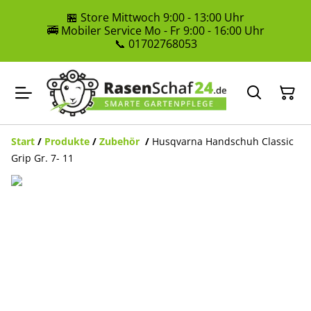
🏪 Store Mittwoch 9:00 - 13:00 Uhr
🚎 Mobiler Service Mo - Fr 9:00 - 16:00 Uhr
📞 01702768053
Start
/
Produkte
/
Zubehör
/
Husqvarna Handschuh Classic
Grip Gr. 7- 11