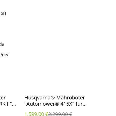
mbH
de
/de/
%
er
Husqvarna® Mähroboter
K II"
"Automower® 415X" für
000 m²,
Rasenflächen bis 1500 m²,
1.599,00 €
2.299,00 €