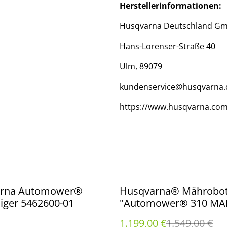
Herstellerinformationen:
Husqvarna Deutschland G
Hans-Lorenser-Straße 40
Ulm, 89079
kundenservice@husqvarna.
https://www.husqvarna.com
%
rna Automower®
Husqvarna® Mährobot
iger 5462600-01
"Automower® 310 MAR
für Rasenflächen bis 1
1.199,00 €
1.549,00 €