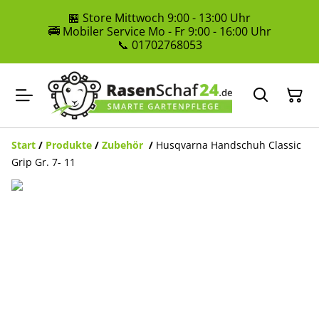
🏪 Store Mittwoch 9:00 - 13:00 Uhr
🚎 Mobiler Service Mo - Fr 9:00 - 16:00 Uhr
📞 01702768053
Start
/
Produkte
/
Zubehör
/
Husqvarna Handschuh Classic
Grip Gr. 7- 11