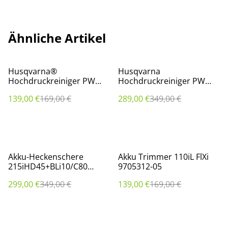
Ähnliche Artikel
%
%
Husqvarna®
Husqvarna
Hochdruckreiniger PW
Hochdruckreiniger PW
130 9706480-01
350 9707258-01
139,00 €
169,00 €
289,00 €
349,00 €
%
%
Akku-Heckenschere
Akku Trimmer 110iL FlXi
215iHD45+BLi10/C80
9705312-05
97005365-02
299,00 €
349,00 €
139,00 €
169,00 €