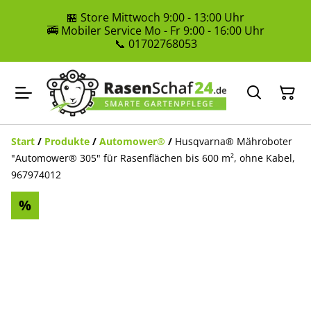
🏪 Store Mittwoch 9:00 - 13:00 Uhr
🚎 Mobiler Service Mo - Fr 9:00 - 16:00 Uhr
📞 01702768053
Start
/
Produkte
/
Automower®
/
Husqvarna® Mähroboter
"Automower® 305" für Rasenflächen bis 600 m², ohne Kabel,
967974012
%