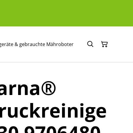
geräte & gebrauchte Mähroboter
arna®
ruckreinige
30 9706480-