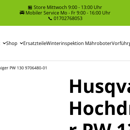
🏪 Store Mittwoch 9:00 - 13:00 Uhr
🚎 Mobiler Service Mo - Fr 9:00 - 16:00 Uhr
📞 01702768053
t
Shop
Ersatzteile
Winterinspektion Mähroboter
Vorführ
iger PW 130 9706480-01
Husqv
Hochd
r PW 1