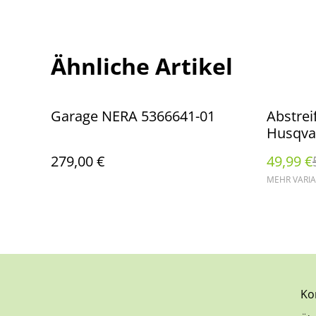
Ähnliche Artikel
%
Garage NERA 5366641-01
Abstrei
Husqva
310/31
279,00 €
49,99 €
40/450
MEHR VARI
Ko