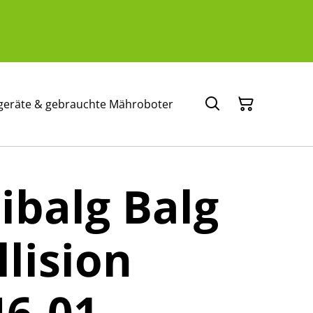
geräte & gebrauchte Mähroboter
balg Balg
llision
46-01