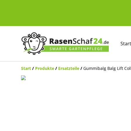
Star
Start
/
Produkte
/
Ersatzteile
/
Gummibalg Balg Lift Col