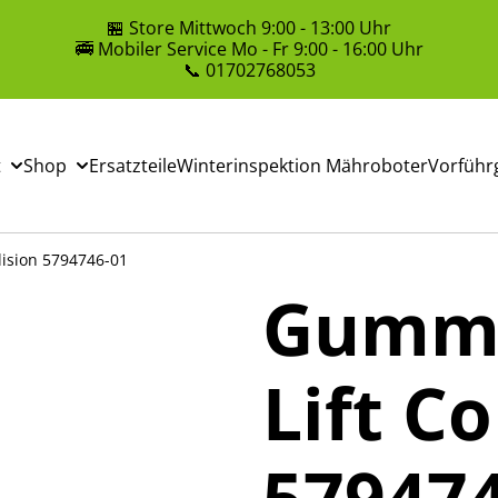
🏪 Store Mittwoch 9:00 - 13:00 Uhr
🚎 Mobiler Service Mo - Fr 9:00 - 16:00 Uhr
📞 01702768053
t
Shop
Ersatzteile
Winterinspektion Mähroboter
Vorführ
lision 5794746-01
Gummi
Lift Co
57947