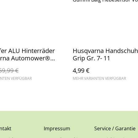
fer ALU Hinterräder
Husqvarna Handschuh 
rna Automower®
Grip Gr. 7- 11
5/320/330X/420/430X/4
59,99 €
4,99 €
X
ANTEN VERFÜGBAR
MEHR VARIANTEN VERFÜGBAR
ntakt
Impressum
Service / Garantie