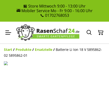
🏪 Store Mittwoch 9:00 - 13:00 Uhr
🚎 Mobiler Service Mo - Fr 9:00 - 16:00 Uhr
📞 01702768053
Start
/
Produkte
/
Ersatzteile
/
Batterie Li Ion 18 V 5895862-
02 5895862-01